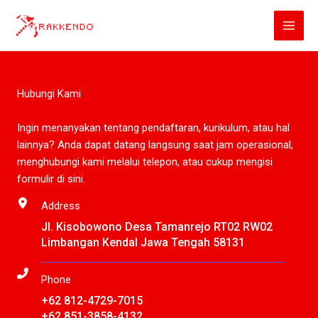
Lewati
ke
konten
Hubungi Kami
Ingin menanyakan tentang pendaftaran, kurikulum, atau hal
lainnya? Anda dapat datang langsung saat jam operasional,
menghubungi kami melalui telepon, atau cukup mengisi
formulir di sini.
Address
Jl. Kisobowono Desa Tamanrejo RT02 RW02
Limbangan Kendal Jawa Tengah 58131
Phone
+62 812-4729-7015
+62 851-3858-4132