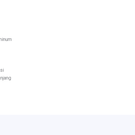
 minum
si
njang