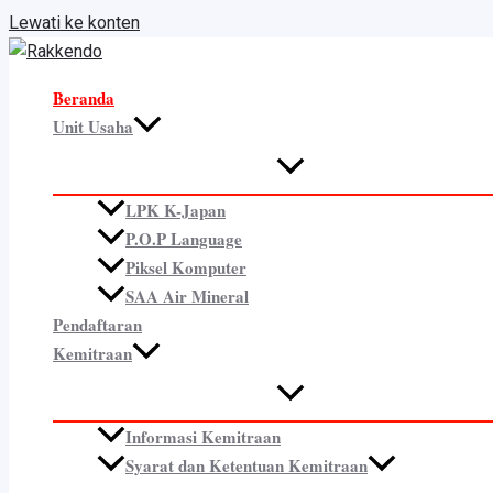
Lewati ke konten
Beranda
Unit Usaha
LPK K-Japan
P.O.P Language
Piksel Komputer
SAA Air Mineral
Pendaftaran
Kemitraan
Informasi Kemitraan
Syarat dan Ketentuan Kemitraan