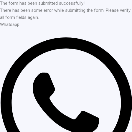
The form has been submitted successfully!
There has been some error while submitting the form. Please verify
all form fields again.
Whatsapp