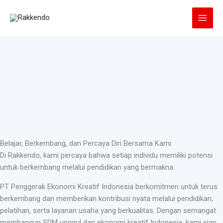
Lewati
ke
konten
Belajar, Berkembang, dan Percaya Diri Bersama Kami
Di Rakkendo, kami percaya bahwa setiap individu memiliki potensi
untuk berkembang melalui pendidikan yang bermakna.
PT Penggerak Ekonomi Kreatif Indonesia berkomitmen untuk terus
berkembang dan memberikan kontribusi nyata melalui pendidikan,
pelatihan, serta layanan usaha yang berkualitas. Dengan semangat
membangun SDM unggul dan ekonomi kreatif Indonesia, kami siap