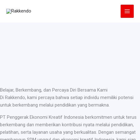
Lewati
ke
konten
Belajar, Berkembang, dan Percaya Diri Bersama Kami
Di Rakkendo, kami percaya bahwa setiap individu memiliki potensi
untuk berkembang melalui pendidikan yang bermakna.
PT Penggerak Ekonomi Kreatif Indonesia berkomitmen untuk terus
berkembang dan memberikan kontribusi nyata melalui pendidikan,
pelatihan, serta layanan usaha yang berkualitas. Dengan semangat
membangun SDM unggul dan ekonomi kreatif Indonesia, kami siap