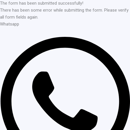
The form has been submitted successfully!
There has been some error while submitting the form. Please verify
all form fields again.
Whatsapp