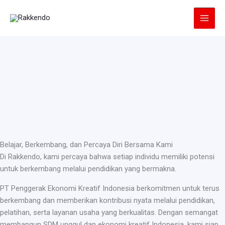
Lewati
ke
konten
Belajar, Berkembang, dan Percaya Diri Bersama Kami
Di Rakkendo, kami percaya bahwa setiap individu memiliki potensi
untuk berkembang melalui pendidikan yang bermakna.
PT Penggerak Ekonomi Kreatif Indonesia berkomitmen untuk terus
berkembang dan memberikan kontribusi nyata melalui pendidikan,
pelatihan, serta layanan usaha yang berkualitas. Dengan semangat
membangun SDM unggul dan ekonomi kreatif Indonesia, kami siap