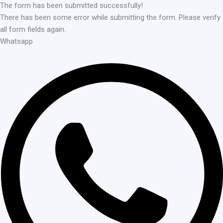
The form has been submitted successfully!
There has been some error while submitting the form. Please verify
all form fields again.
Whatsapp