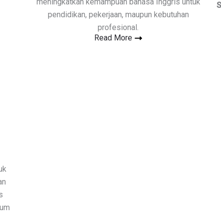
meningkatkan kemampuan bahasa Inggris untuk
S
pendidikan, pekerjaan, maupun kebutuhan
profesional.
Read More
uk
an
s
num