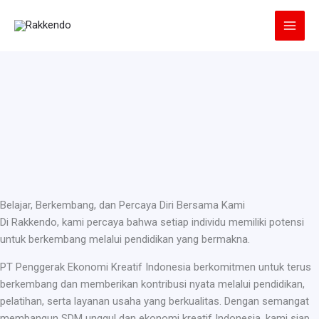
Lewati
ke
konten
Belajar, Berkembang, dan Percaya Diri Bersama Kami
Di Rakkendo, kami percaya bahwa setiap individu memiliki potensi
untuk berkembang melalui pendidikan yang bermakna.
PT Penggerak Ekonomi Kreatif Indonesia berkomitmen untuk terus
berkembang dan memberikan kontribusi nyata melalui pendidikan,
pelatihan, serta layanan usaha yang berkualitas. Dengan semangat
membangun SDM unggul dan ekonomi kreatif Indonesia, kami siap