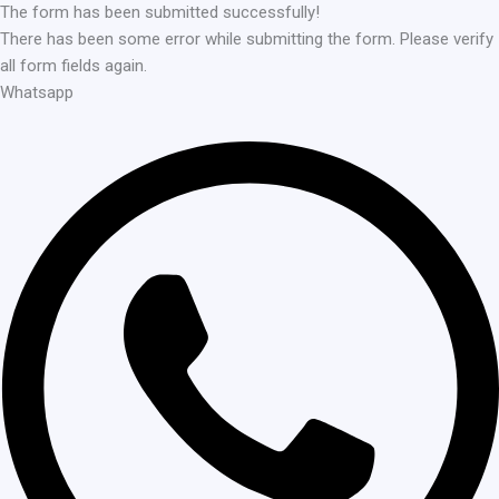
The form has been submitted successfully!
There has been some error while submitting the form. Please verify
all form fields again.
Whatsapp