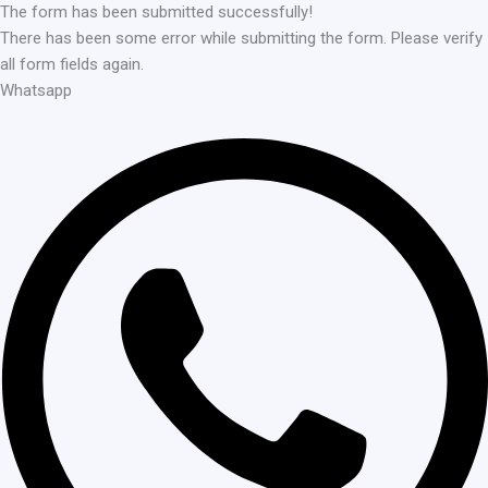
The form has been submitted successfully!
There has been some error while submitting the form. Please verify
all form fields again.
Whatsapp