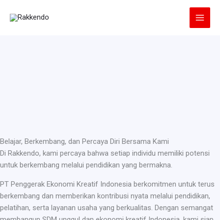
Lewati
ke
konten
Belajar, Berkembang, dan Percaya Diri Bersama Kami
Di Rakkendo, kami percaya bahwa setiap individu memiliki potensi
untuk berkembang melalui pendidikan yang bermakna.
PT Penggerak Ekonomi Kreatif Indonesia berkomitmen untuk terus
berkembang dan memberikan kontribusi nyata melalui pendidikan,
pelatihan, serta layanan usaha yang berkualitas. Dengan semangat
membangun SDM unggul dan ekonomi kreatif Indonesia, kami siap