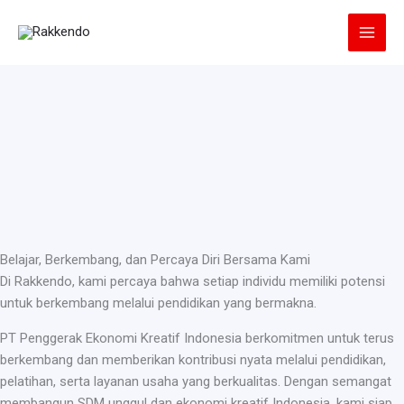
Lewati
ke
konten
Belajar, Berkembang, dan Percaya Diri Bersama Kami
Di Rakkendo, kami percaya bahwa setiap individu memiliki potensi
untuk berkembang melalui pendidikan yang bermakna.
PT Penggerak Ekonomi Kreatif Indonesia berkomitmen untuk terus
berkembang dan memberikan kontribusi nyata melalui pendidikan,
pelatihan, serta layanan usaha yang berkualitas. Dengan semangat
membangun SDM unggul dan ekonomi kreatif Indonesia, kami siap