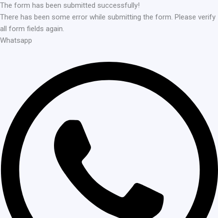
The form has been submitted successfully!
There has been some error while submitting the form. Please verify
all form fields again.
Whatsapp