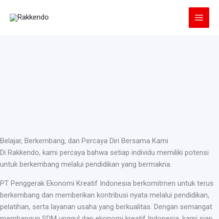
Lewati
ke
konten
Belajar, Berkembang, dan Percaya Diri Bersama Kami
Di Rakkendo, kami percaya bahwa setiap individu memiliki potensi
untuk berkembang melalui pendidikan yang bermakna.
PT Penggerak Ekonomi Kreatif Indonesia berkomitmen untuk terus
berkembang dan memberikan kontribusi nyata melalui pendidikan,
pelatihan, serta layanan usaha yang berkualitas. Dengan semangat
membangun SDM unggul dan ekonomi kreatif Indonesia, kami siap