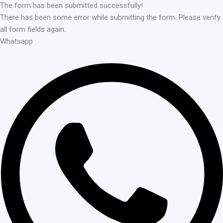
The form has been submitted successfully!
There has been some error while submitting the form. Please verify
all form fields again.
Whatsapp