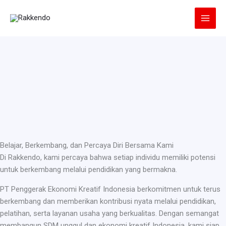
Lewati
ke
konten
Belajar, Berkembang, dan Percaya Diri Bersama Kami
Di Rakkendo, kami percaya bahwa setiap individu memiliki potensi
untuk berkembang melalui pendidikan yang bermakna.
PT Penggerak Ekonomi Kreatif Indonesia berkomitmen untuk terus
berkembang dan memberikan kontribusi nyata melalui pendidikan,
pelatihan, serta layanan usaha yang berkualitas. Dengan semangat
membangun SDM unggul dan ekonomi kreatif Indonesia, kami siap