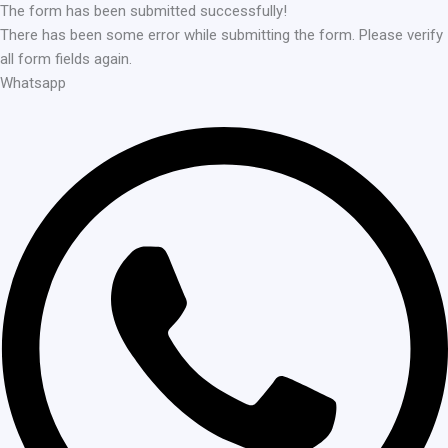
The form has been submitted successfully!
There has been some error while submitting the form. Please verify
all form fields again.
Whatsapp