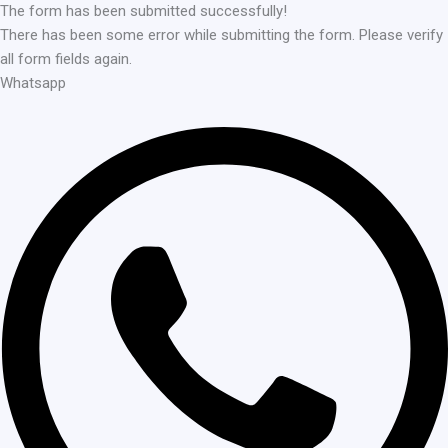
The form has been submitted successfully!
There has been some error while submitting the form. Please verify
all form fields again.
Whatsapp