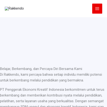
Lewati
ke
konten
Belajar, Berkembang, dan Percaya Diri Bersama Kami
Di Rakkendo, kami percaya bahwa setiap individu memiliki potensi
untuk berkembang melalui pendidikan yang bermakna.
PT Penggerak Ekonomi Kreatif Indonesia berkomitmen untuk terus
berkembang dan memberikan kontribusi nyata melalui pendidikan,
pelatihan, serta layanan usaha yang berkualitas. Dengan semangat
membangun SDM unggul dan ekonomi kreatif Indonesia, kami siap