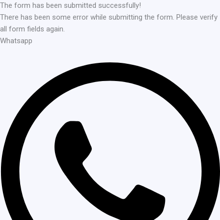
The form has been submitted successfully!
There has been some error while submitting the form. Please verify
all form fields again.
Whatsapp