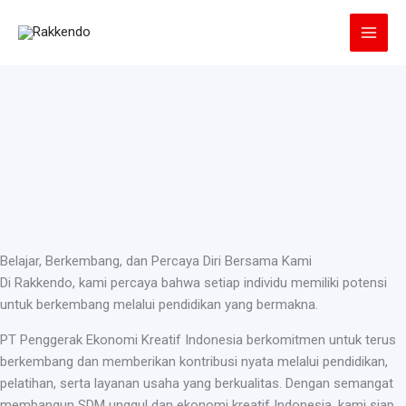
Lewati
ke
konten
Belajar, Berkembang, dan Percaya Diri Bersama Kami
Di Rakkendo, kami percaya bahwa setiap individu memiliki potensi
untuk berkembang melalui pendidikan yang bermakna.
PT Penggerak Ekonomi Kreatif Indonesia berkomitmen untuk terus
berkembang dan memberikan kontribusi nyata melalui pendidikan,
pelatihan, serta layanan usaha yang berkualitas. Dengan semangat
membangun SDM unggul dan ekonomi kreatif Indonesia, kami siap