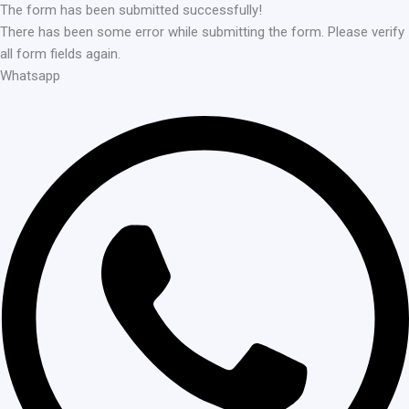
The form has been submitted successfully!
There has been some error while submitting the form. Please verify
all form fields again.
Whatsapp