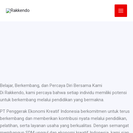
Lewati
ke
konten
Belajar, Berkembang, dan Percaya Diri Bersama Kami
Di Rakkendo, kami percaya bahwa setiap individu memiliki potensi
untuk berkembang melalui pendidikan yang bermakna.
PT Penggerak Ekonomi Kreatif Indonesia berkomitmen untuk terus
berkembang dan memberikan kontribusi nyata melalui pendidikan,
pelatihan, serta layanan usaha yang berkualitas. Dengan semangat
membangun SDM unggul dan ekonomi kreatif Indonesia, kami siap