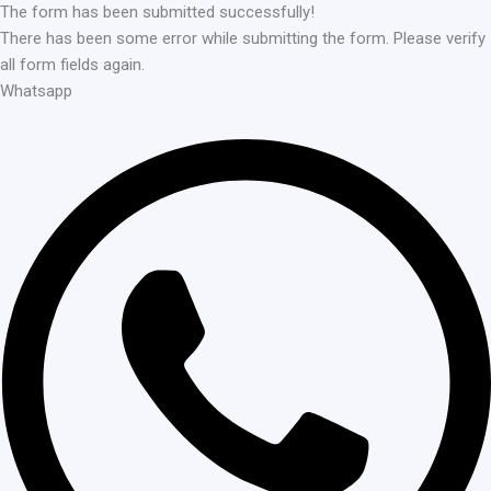
The form has been submitted successfully!
There has been some error while submitting the form. Please verify
all form fields again.
Whatsapp