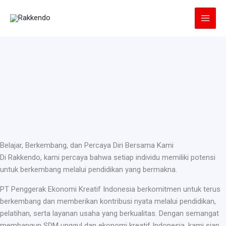
Lewati
ke
konten
Belajar, Berkembang, dan Percaya Diri Bersama Kami
Di Rakkendo, kami percaya bahwa setiap individu memiliki potensi
untuk berkembang melalui pendidikan yang bermakna.
PT Penggerak Ekonomi Kreatif Indonesia berkomitmen untuk terus
berkembang dan memberikan kontribusi nyata melalui pendidikan,
pelatihan, serta layanan usaha yang berkualitas. Dengan semangat
membangun SDM unggul dan ekonomi kreatif Indonesia, kami siap