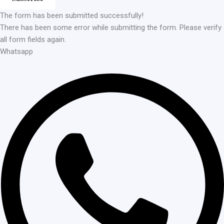
The form has been submitted successfully!
There has been some error while submitting the form. Please verify
all form fields again.
Whatsapp