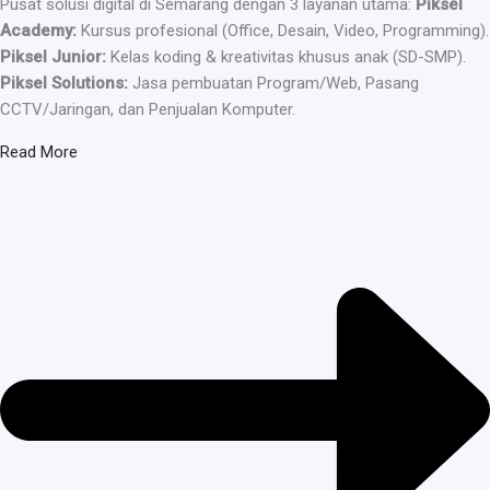
Pusat solusi digital di Semarang dengan 3 layanan utama:
Piksel
Academy:
Kursus profesional (Office, Desain, Video, Programming).
Piksel Junior:
Kelas koding & kreativitas khusus anak (SD-SMP).
Piksel Solutions:
Jasa pembuatan Program/Web, Pasang
CCTV/Jaringan, dan Penjualan Komputer.
Read More