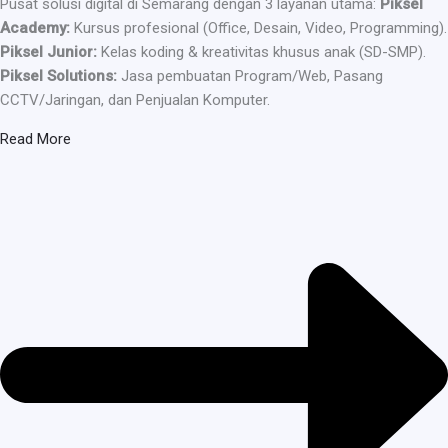
Pusat solusi digital di Semarang dengan 3 layanan utama:
Piksel
Academy:
Kursus profesional (Office, Desain, Video, Programming).
Piksel Junior:
Kelas koding & kreativitas khusus anak (SD-SMP).
Piksel Solutions:
Jasa pembuatan Program/Web, Pasang
CCTV/Jaringan, dan Penjualan Komputer.
Read More