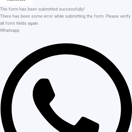
The form has been submitted successfully!
There has been some error while submitting the form. Please verify
all form fields again.
Whatsapp