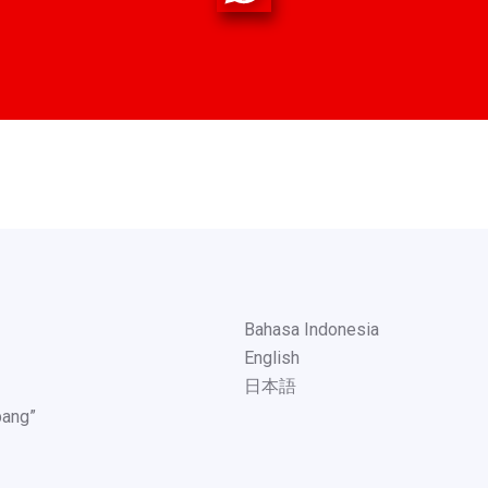
Bahasa Indonesia
English
日本語
pang”