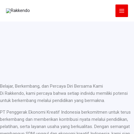
Lewati
ke
konten
Belajar, Berkembang, dan Percaya Diri Bersama Kami
Di Rakkendo, kami percaya bahwa setiap individu memiliki potensi
untuk berkembang melalui pendidikan yang bermakna.
PT Penggerak Ekonomi Kreatif Indonesia berkomitmen untuk terus
berkembang dan memberikan kontribusi nyata melalui pendidikan,
pelatihan, serta layanan usaha yang berkualitas. Dengan semangat
membangun SDM unggul dan ekonomi kreatif Indonesia, kami siap