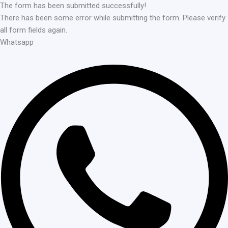
The form has been submitted successfully!
There has been some error while submitting the form. Please verify
all form fields again.
Whatsapp