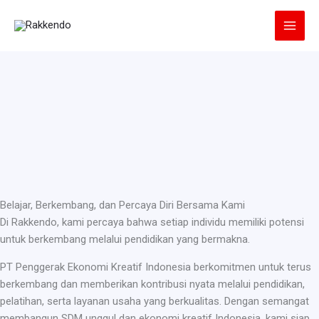
Lewati
ke
konten
Belajar, Berkembang, dan Percaya Diri Bersama Kami
Di Rakkendo, kami percaya bahwa setiap individu memiliki potensi
untuk berkembang melalui pendidikan yang bermakna.
PT Penggerak Ekonomi Kreatif Indonesia berkomitmen untuk terus
berkembang dan memberikan kontribusi nyata melalui pendidikan,
pelatihan, serta layanan usaha yang berkualitas. Dengan semangat
membangun SDM unggul dan ekonomi kreatif Indonesia, kami siap