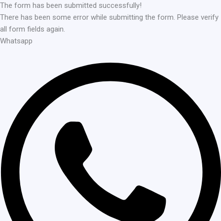
The form has been submitted successfully!
There has been some error while submitting the form. Please verify
all form fields again.
Whatsapp