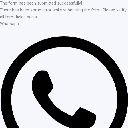
The form has been submitted successfully!
There has been some error while submitting the form. Please verify
all form fields again.
Whatsapp