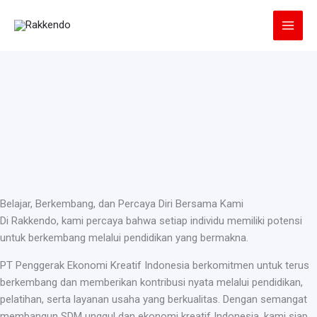
Lewati
ke
konten
Belajar, Berkembang, dan Percaya Diri Bersama Kami
Di Rakkendo, kami percaya bahwa setiap individu memiliki potensi
untuk berkembang melalui pendidikan yang bermakna.
PT Penggerak Ekonomi Kreatif Indonesia berkomitmen untuk terus
berkembang dan memberikan kontribusi nyata melalui pendidikan,
pelatihan, serta layanan usaha yang berkualitas. Dengan semangat
membangun SDM unggul dan ekonomi kreatif Indonesia, kami siap