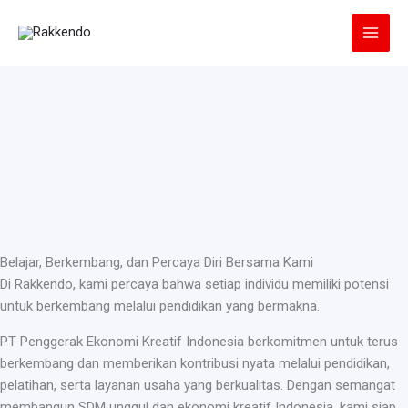
Lewati
ke
konten
Belajar, Berkembang, dan Percaya Diri Bersama Kami
Di Rakkendo, kami percaya bahwa setiap individu memiliki potensi
untuk berkembang melalui pendidikan yang bermakna.
PT Penggerak Ekonomi Kreatif Indonesia berkomitmen untuk terus
berkembang dan memberikan kontribusi nyata melalui pendidikan,
pelatihan, serta layanan usaha yang berkualitas. Dengan semangat
membangun SDM unggul dan ekonomi kreatif Indonesia, kami siap