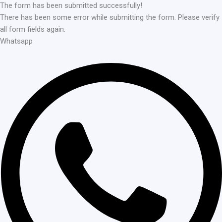
The form has been submitted successfully!
There has been some error while submitting the form. Please verify
all form fields again.
Whatsapp