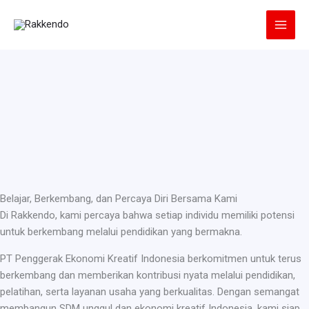
Lewati
ke
konten
Belajar, Berkembang, dan Percaya Diri Bersama Kami
Di Rakkendo, kami percaya bahwa setiap individu memiliki potensi
untuk berkembang melalui pendidikan yang bermakna.
PT Penggerak Ekonomi Kreatif Indonesia berkomitmen untuk terus
berkembang dan memberikan kontribusi nyata melalui pendidikan,
pelatihan, serta layanan usaha yang berkualitas. Dengan semangat
membangun SDM unggul dan ekonomi kreatif Indonesia, kami siap