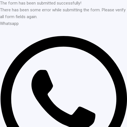
The form has been submitted successfully!
There has been some error while submitting the form. Please verify
all form fields again.
Whatsapp