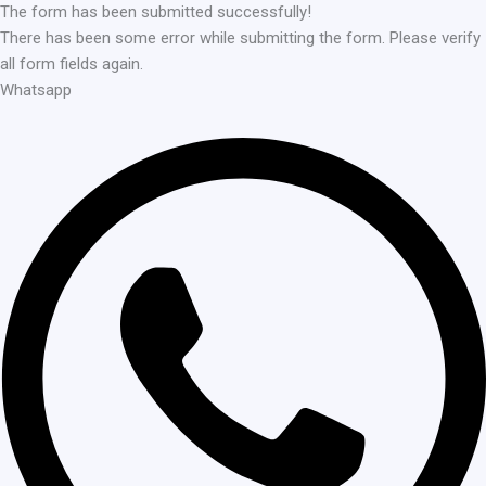
The form has been submitted successfully!
There has been some error while submitting the form. Please verify
all form fields again.
Whatsapp