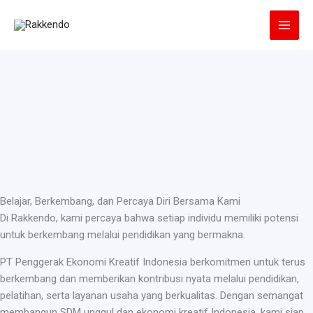
Lewati
ke
konten
Belajar, Berkembang, dan Percaya Diri Bersama Kami
Di Rakkendo, kami percaya bahwa setiap individu memiliki potensi
untuk berkembang melalui pendidikan yang bermakna.
PT Penggerak Ekonomi Kreatif Indonesia berkomitmen untuk terus
berkembang dan memberikan kontribusi nyata melalui pendidikan,
pelatihan, serta layanan usaha yang berkualitas. Dengan semangat
membangun SDM unggul dan ekonomi kreatif Indonesia, kami siap