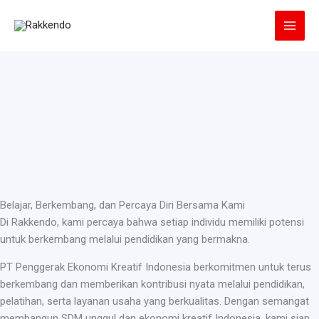
Lewati
ke
konten
Belajar, Berkembang, dan Percaya Diri Bersama Kami
Di Rakkendo, kami percaya bahwa setiap individu memiliki potensi
untuk berkembang melalui pendidikan yang bermakna.
PT Penggerak Ekonomi Kreatif Indonesia berkomitmen untuk terus
berkembang dan memberikan kontribusi nyata melalui pendidikan,
pelatihan, serta layanan usaha yang berkualitas. Dengan semangat
membangun SDM unggul dan ekonomi kreatif Indonesia, kami siap