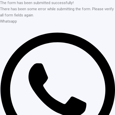
The form has been submitted successfully!
There has been some error while submitting the form. Please verify
all form fields again.
Whatsapp