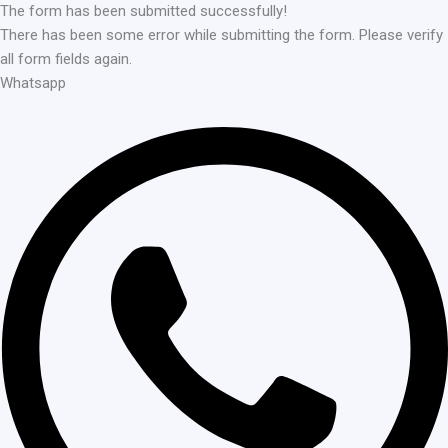
The form has been submitted successfully!
There has been some error while submitting the form. Please verify
all form fields again.
Whatsapp