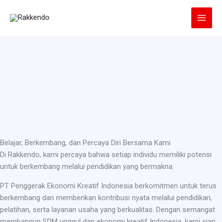
Lewati
ke
konten
Belajar, Berkembang, dan Percaya Diri Bersama Kami
Di Rakkendo, kami percaya bahwa setiap individu memiliki potensi
untuk berkembang melalui pendidikan yang bermakna.
PT Penggerak Ekonomi Kreatif Indonesia berkomitmen untuk terus
berkembang dan memberikan kontribusi nyata melalui pendidikan,
pelatihan, serta layanan usaha yang berkualitas. Dengan semangat
membangun SDM unggul dan ekonomi kreatif Indonesia, kami siap