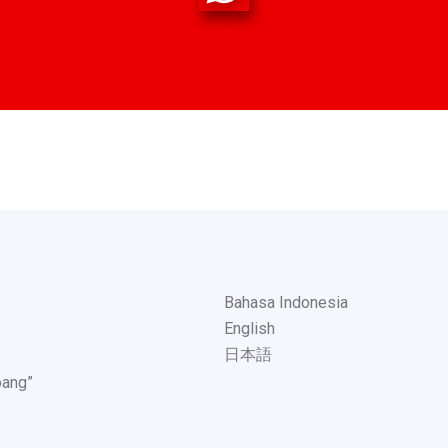
Bahasa Indonesia
English
日本語
pang”