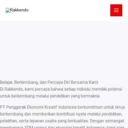
Lewati
ke
konten
Belajar, Berkembang, dan Percaya Diri Bersama Kami
Di Rakkendo, kami percaya bahwa setiap individu memiliki potensi
untuk berkembang melalui pendidikan yang bermakna.
PT Penggerak Ekonomi Kreatif Indonesia berkomitmen untuk terus
berkembang dan memberikan kontribusi nyata melalui pendidikan,
pelatihan, serta layanan usaha yang berkualitas. Dengan semangat
membangun SDM unggul dan ekonomi kreatif Indonesia, kami siap