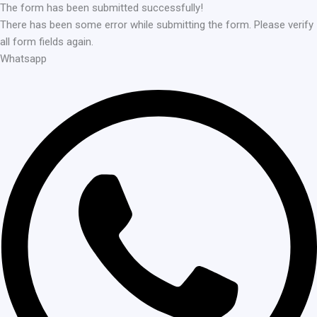
The form has been submitted successfully!
There has been some error while submitting the form. Please verify
all form fields again.
Whatsapp