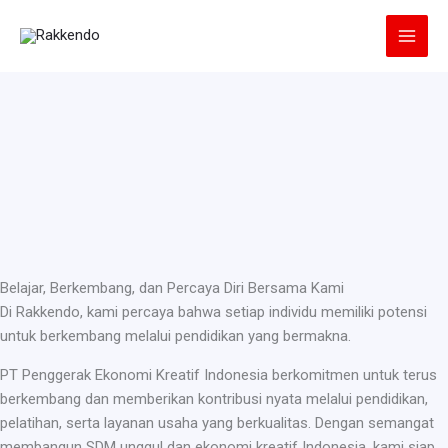
Lewati
ke
konten
Belajar, Berkembang, dan Percaya Diri Bersama Kami
Di Rakkendo, kami percaya bahwa setiap individu memiliki potensi
untuk berkembang melalui pendidikan yang bermakna.
PT Penggerak Ekonomi Kreatif Indonesia berkomitmen untuk terus
berkembang dan memberikan kontribusi nyata melalui pendidikan,
pelatihan, serta layanan usaha yang berkualitas. Dengan semangat
membangun SDM unggul dan ekonomi kreatif Indonesia, kami siap