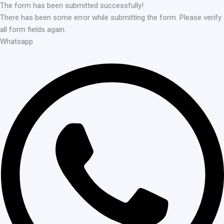
The form has been submitted successfully!
There has been some error while submitting the form. Please verify
all form fields again.
Whatsapp