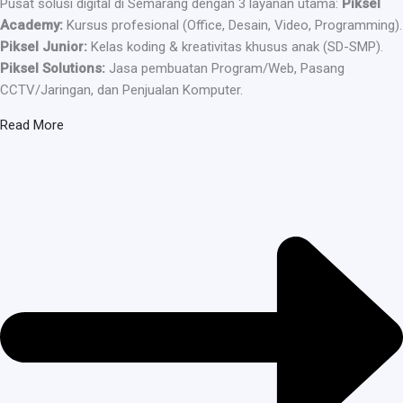
Pusat solusi digital di Semarang dengan 3 layanan utama:
Piksel
Academy:
Kursus profesional (Office, Desain, Video, Programming).
Piksel Junior:
Kelas koding & kreativitas khusus anak (SD-SMP).
Piksel Solutions:
Jasa pembuatan Program/Web, Pasang
CCTV/Jaringan, dan Penjualan Komputer.
Read More