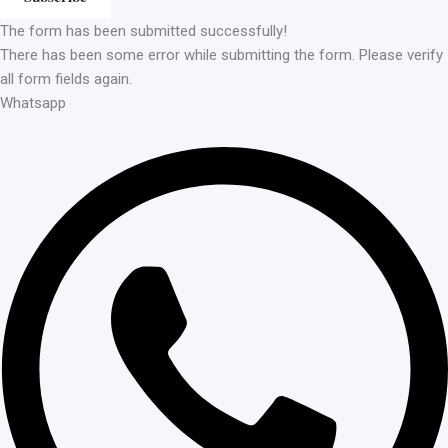
The form has been submitted successfully!
There has been some error while submitting the form. Please verify
all form fields again.
Whatsapp