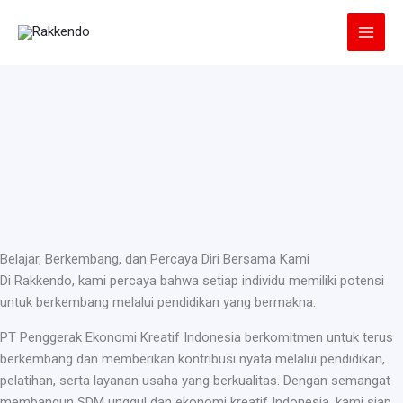
Lewati
ke
konten
Belajar, Berkembang, dan Percaya Diri Bersama Kami
Di Rakkendo, kami percaya bahwa setiap individu memiliki potensi
untuk berkembang melalui pendidikan yang bermakna.
PT Penggerak Ekonomi Kreatif Indonesia berkomitmen untuk terus
berkembang dan memberikan kontribusi nyata melalui pendidikan,
pelatihan, serta layanan usaha yang berkualitas. Dengan semangat
membangun SDM unggul dan ekonomi kreatif Indonesia, kami siap