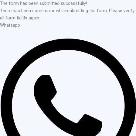
The form has been submitted successfully!
There has been some error while submitting the form. Please verify
all form fields again.
Whatsapp