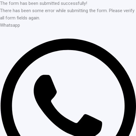
The form has been submitted successfully!
There has been some error while submitting the form. Please verify
all form fields again.
Whatsapp