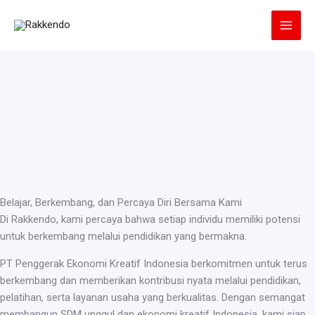
Lewati
ke
konten
Belajar, Berkembang, dan Percaya Diri Bersama Kami
Di Rakkendo, kami percaya bahwa setiap individu memiliki potensi
untuk berkembang melalui pendidikan yang bermakna.
PT Penggerak Ekonomi Kreatif Indonesia berkomitmen untuk terus
berkembang dan memberikan kontribusi nyata melalui pendidikan,
pelatihan, serta layanan usaha yang berkualitas. Dengan semangat
membangun SDM unggul dan ekonomi kreatif Indonesia, kami siap