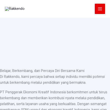
Lewati
ke
konten
Belajar, Berkembang, dan Percaya Diri Bersama Kami
Di Rakkendo, kami percaya bahwa setiap individu memiliki potensi
untuk berkembang melalui pendidikan yang bermakna.
PT Penggerak Ekonomi Kreatif Indonesia berkomitmen untuk terus
berkembang dan memberikan kontribusi nyata melalui pendidikan,
pelatihan, serta layanan usaha yang berkualitas. Dengan semangat
membangun SDM unggul dan ekonomi kreatif Indonesia, kami siap