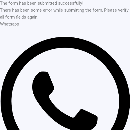
The form has been submitted successfully!
There has been some error while submitting the form. Please verify
all form fields again.
Whatsapp