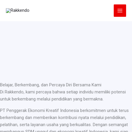
Lewati
ke
konten
Belajar, Berkembang, dan Percaya Diri Bersama Kami
Di Rakkendo, kami percaya bahwa setiap individu memiliki potensi
untuk berkembang melalui pendidikan yang bermakna.
PT Penggerak Ekonomi Kreatif Indonesia berkomitmen untuk terus
berkembang dan memberikan kontribusi nyata melalui pendidikan,
pelatihan, serta layanan usaha yang berkualitas. Dengan semangat
membangun SDM unggul dan ekonomi kreatif Indonesia, kami siap