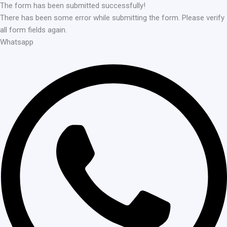
The form has been submitted successfully!
There has been some error while submitting the form. Please verify
all form fields again.
Whatsapp