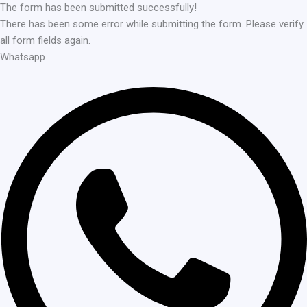
The form has been submitted successfully!
There has been some error while submitting the form. Please verify
all form fields again.
Whatsapp