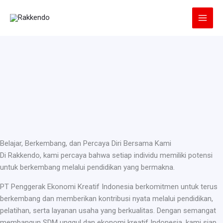
Lewati
ke
konten
Belajar, Berkembang, dan Percaya Diri Bersama Kami
Di Rakkendo, kami percaya bahwa setiap individu memiliki potensi
untuk berkembang melalui pendidikan yang bermakna.
PT Penggerak Ekonomi Kreatif Indonesia berkomitmen untuk terus
berkembang dan memberikan kontribusi nyata melalui pendidikan,
pelatihan, serta layanan usaha yang berkualitas. Dengan semangat
membangun SDM unggul dan ekonomi kreatif Indonesia, kami siap