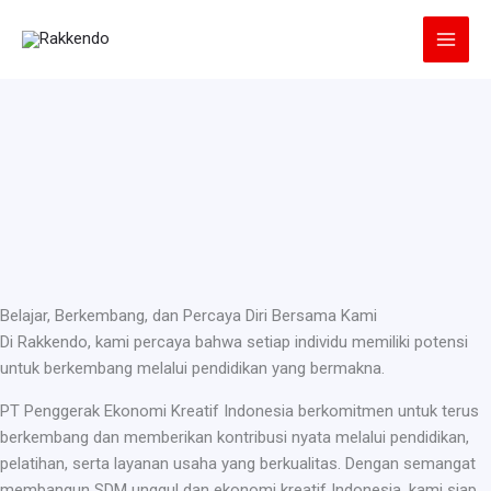
Lewati
ke
konten
Belajar, Berkembang, dan Percaya Diri Bersama Kami
Di Rakkendo, kami percaya bahwa setiap individu memiliki potensi
untuk berkembang melalui pendidikan yang bermakna.
PT Penggerak Ekonomi Kreatif Indonesia berkomitmen untuk terus
berkembang dan memberikan kontribusi nyata melalui pendidikan,
pelatihan, serta layanan usaha yang berkualitas. Dengan semangat
membangun SDM unggul dan ekonomi kreatif Indonesia, kami siap