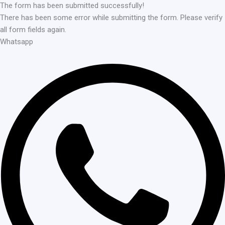
The form has been submitted successfully!
There has been some error while submitting the form. Please verify
all form fields again.
Whatsapp