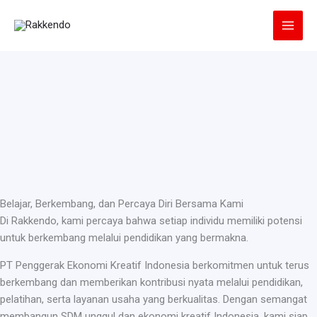
Lewati
ke
konten
Belajar, Berkembang, dan Percaya Diri Bersama Kami
Di Rakkendo, kami percaya bahwa setiap individu memiliki potensi
untuk berkembang melalui pendidikan yang bermakna.
PT Penggerak Ekonomi Kreatif Indonesia berkomitmen untuk terus
berkembang dan memberikan kontribusi nyata melalui pendidikan,
pelatihan, serta layanan usaha yang berkualitas. Dengan semangat
membangun SDM unggul dan ekonomi kreatif Indonesia, kami siap