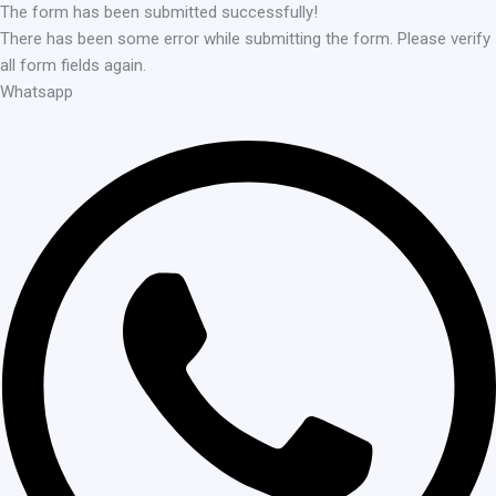
The form has been submitted successfully!
There has been some error while submitting the form. Please verify
all form fields again.
Whatsapp