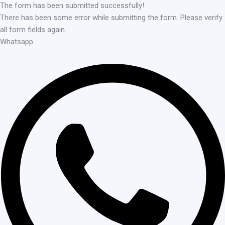
The form has been submitted successfully!
There has been some error while submitting the form. Please verify
all form fields again.
Whatsapp