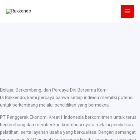
Lewati
ke
konten
Belajar, Berkembang, dan Percaya Diri Bersama Kami
Di Rakkendo, kami percaya bahwa setiap individu memiliki potensi
untuk berkembang melalui pendidikan yang bermakna.
PT Penggerak Ekonomi Kreatif Indonesia berkomitmen untuk terus
berkembang dan memberikan kontribusi nyata melalui pendidikan,
pelatihan, serta layanan usaha yang berkualitas. Dengan semangat
membangun SDM unggul dan ekonomi kreatif Indonesia, kami siap