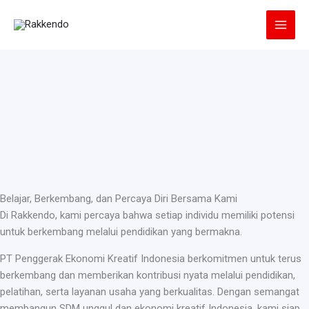
Lewati
ke
konten
Belajar, Berkembang, dan Percaya Diri Bersama Kami
Di Rakkendo, kami percaya bahwa setiap individu memiliki potensi
untuk berkembang melalui pendidikan yang bermakna.
PT Penggerak Ekonomi Kreatif Indonesia berkomitmen untuk terus
berkembang dan memberikan kontribusi nyata melalui pendidikan,
pelatihan, serta layanan usaha yang berkualitas. Dengan semangat
membangun SDM unggul dan ekonomi kreatif Indonesia, kami siap