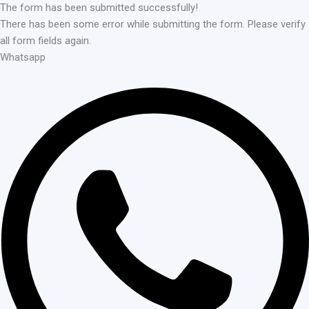
The form has been submitted successfully!
There has been some error while submitting the form. Please verify
all form fields again.
Whatsapp