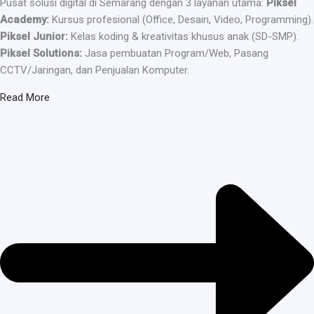
Pusat solusi digital di Semarang dengan 3 layanan utama:
Piksel
Academy:
Kursus profesional (Office, Desain, Video, Programming).
Piksel Junior:
Kelas koding & kreativitas khusus anak (SD-SMP).
Piksel Solutions:
Jasa pembuatan Program/Web, Pasang
CCTV/Jaringan, dan Penjualan Komputer.
Read More