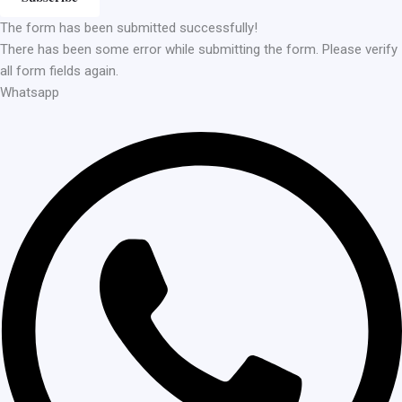
The form has been submitted successfully!
There has been some error while submitting the form. Please verify
all form fields again.
Whatsapp