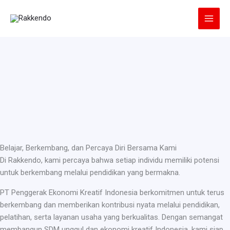
Lewati
ke
konten
Belajar, Berkembang, dan Percaya Diri Bersama Kami
Di Rakkendo, kami percaya bahwa setiap individu memiliki potensi
untuk berkembang melalui pendidikan yang bermakna.
PT Penggerak Ekonomi Kreatif Indonesia berkomitmen untuk terus
berkembang dan memberikan kontribusi nyata melalui pendidikan,
pelatihan, serta layanan usaha yang berkualitas. Dengan semangat
membangun SDM unggul dan ekonomi kreatif Indonesia, kami siap