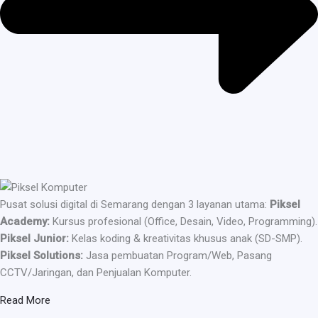
Pusat solusi digital di Semarang dengan 3 layanan utama:
Piksel
Academy:
Kursus profesional (Office, Desain, Video, Programming).
Piksel Junior:
Kelas koding & kreativitas khusus anak (SD-SMP).
Piksel Solutions:
Jasa pembuatan Program/Web, Pasang
CCTV/Jaringan, dan Penjualan Komputer.
Read More