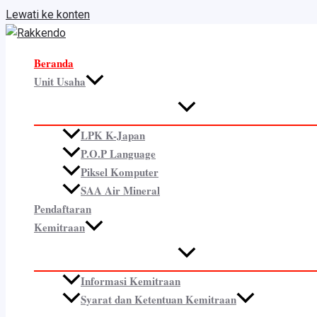
Lewati ke konten
Beranda
Unit Usaha
LPK K-Japan
P.O.P Language
Piksel Komputer
SAA Air Mineral
Pendaftaran
Kemitraan
Informasi Kemitraan
Syarat dan Ketentuan Kemitraan