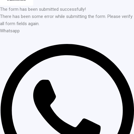
The form has been submitted successfully!
There has been some error while submitting the form. Please verify
all form fields again.
Whatsapp