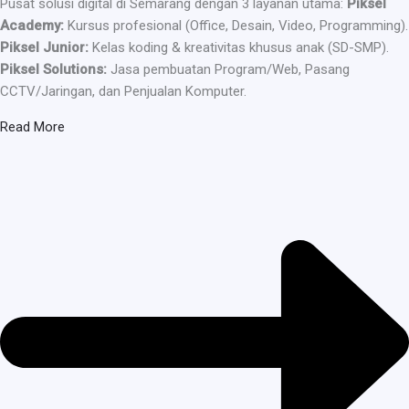
Pusat solusi digital di Semarang dengan 3 layanan utama:
Piksel
Academy:
Kursus profesional (Office, Desain, Video, Programming).
Piksel Junior:
Kelas koding & kreativitas khusus anak (SD-SMP).
Piksel Solutions:
Jasa pembuatan Program/Web, Pasang
CCTV/Jaringan, dan Penjualan Komputer.
Read More