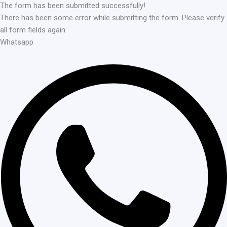
The form has been submitted successfully!
There has been some error while submitting the form. Please verify
all form fields again.
Whatsapp