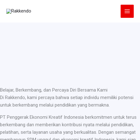
Lewati
ke
konten
Belajar, Berkembang, dan Percaya Diri Bersama Kami
Di Rakkendo, kami percaya bahwa setiap individu memiliki potensi
untuk berkembang melalui pendidikan yang bermakna.
PT Penggerak Ekonomi Kreatif Indonesia berkomitmen untuk terus
berkembang dan memberikan kontribusi nyata melalui pendidikan,
pelatihan, serta layanan usaha yang berkualitas. Dengan semangat
membangun SDM unggul dan ekonomi kreatif Indonesia, kami siap