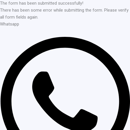
The form has been submitted successfully!
There has been some error while submitting the form. Please verify
all form fields again.
Whatsapp