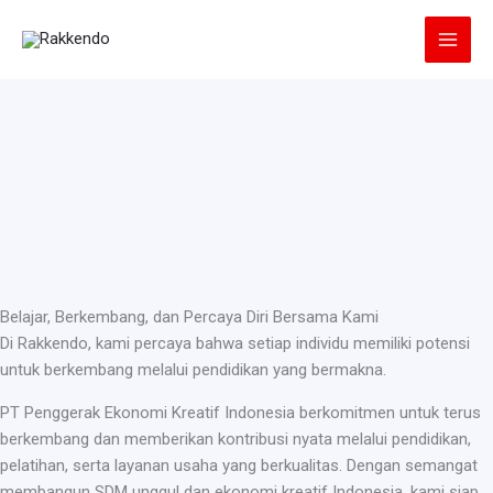
Lewati
ke
konten
Belajar, Berkembang, dan Percaya Diri Bersama Kami
Di Rakkendo, kami percaya bahwa setiap individu memiliki potensi
untuk berkembang melalui pendidikan yang bermakna.
PT Penggerak Ekonomi Kreatif Indonesia berkomitmen untuk terus
berkembang dan memberikan kontribusi nyata melalui pendidikan,
pelatihan, serta layanan usaha yang berkualitas. Dengan semangat
membangun SDM unggul dan ekonomi kreatif Indonesia, kami siap