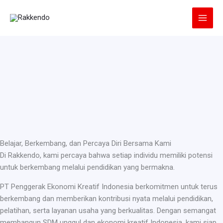
Lewati
ke
konten
Belajar, Berkembang, dan Percaya Diri Bersama Kami
Di Rakkendo, kami percaya bahwa setiap individu memiliki potensi
untuk berkembang melalui pendidikan yang bermakna.
PT Penggerak Ekonomi Kreatif Indonesia berkomitmen untuk terus
berkembang dan memberikan kontribusi nyata melalui pendidikan,
pelatihan, serta layanan usaha yang berkualitas. Dengan semangat
membangun SDM unggul dan ekonomi kreatif Indonesia, kami siap