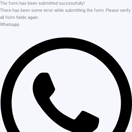
The form has been submitted successfully!
There has been some error while submitting the form. Please verify
all form fields again.
Whatsapp