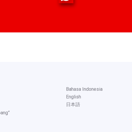
Bahasa Indonesia
English
日本語
pang”