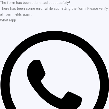
The form has been submitted successfully!
There has been some error while submitting the form. Please verify
all form fields again.
Whatsapp