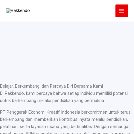
Lewati
ke
konten
Belajar, Berkembang, dan Percaya Diri Bersama Kami
Di Rakkendo, kami percaya bahwa setiap individu memiliki potensi
untuk berkembang melalui pendidikan yang bermakna.
PT Penggerak Ekonomi Kreatif Indonesia berkomitmen untuk terus
berkembang dan memberikan kontribusi nyata melalui pendidikan,
pelatihan, serta layanan usaha yang berkualitas. Dengan semangat
membangun SDM unggul dan ekonomi kreatif Indonesia, kami siap