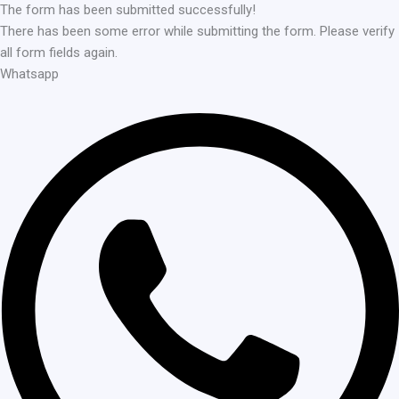
The form has been submitted successfully!
There has been some error while submitting the form. Please verify
all form fields again.
Whatsapp