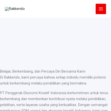
Lewati
ke
konten
Belajar, Berkembang, dan Percaya Diri Bersama Kami
Di Rakkendo, kami percaya bahwa setiap individu memiliki potensi
untuk berkembang melalui pendidikan yang bermakna.
PT Penggerak Ekonomi Kreatif Indonesia berkomitmen untuk terus
berkembang dan memberikan kontribusi nyata melalui pendidikan,
pelatihan, serta layanan usaha yang berkualitas. Dengan semangat
membangun SDM unggul dan ekonomi kreatif Indonesia, kami siap